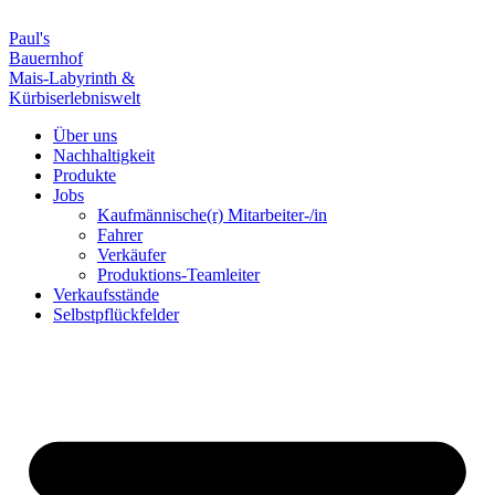
Paul's
Bauernhof
Mais-Labyrinth &
Kürbiserlebniswelt
Über uns
Nachhaltigkeit
Produkte
Jobs
Kaufmännische(r) Mitarbeiter-/in
Fahrer
Verkäufer
Produktions-Teamleiter
Verkaufsstände
Selbstpflückfelder