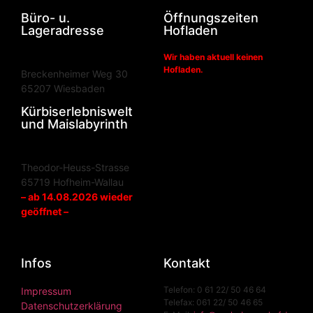
Büro- u.
Öffnungszeiten
Lageradresse
Hofladen
Wir haben aktuell keinen
Hofladen.
Breckenheimer Weg 30
65207 Wiesbaden
Kürbiserlebniswelt
und Maislabyrinth
Theodor-Heuss-Strasse
65719 Hofheim-Wallau
– ab 14.08.2026 wieder
geöffnet –
Infos
Kontakt
Telefon: 0 61 22/ 50 46 64
Impressum
Telefax: 061 22/ 50 46 65
Datenschutzerklärung