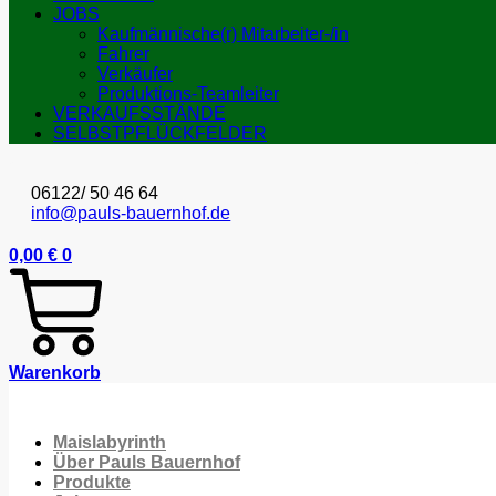
JOBS
Kaufmännische(r) Mitarbeiter-/in
Fahrer
Verkäufer
Produktions-Teamleiter
VERKAUFSSTÄNDE
SELBSTPFLÜCKFELDER
06122/ 50 46 64
info@pauls-bauernhof.de
0,00
€
0
Warenkorb
Maislabyrinth
Über Pauls Bauernhof
Produkte