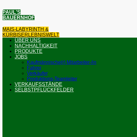
PAUL'S
BAUERNHOF
MAIS-LABYRINTH &
KÜRBISERLEBNISWELT
ÜBER UNS
NACHHALTIGKEIT
PRODUKTE
JOBS
Kaufmännische(r) Mitarbeiter-/in
Fahrer
Verkäufer
Produktions-Teamleiter
VERKAUFSSTÄNDE
SELBSTPFLÜCKFELDER