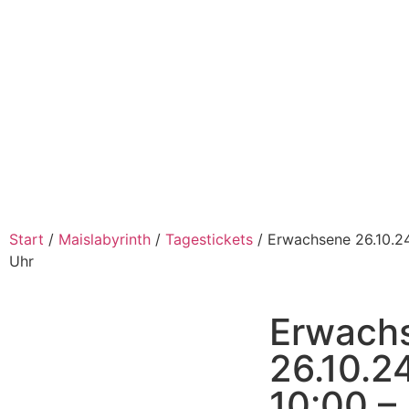
Start
/
Maislabyrinth
/
Tagestickets
/ Erwachsene 26.10.24
Uhr
Erwach
26.10.2
10:00 –