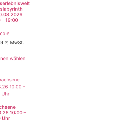
serlebniswelt
slabyrinth
0.08.2026
 – 19:00
,00
€
 19 % MwSt.
onen wählen
chsene
.26 10:00 –
0 Uhr