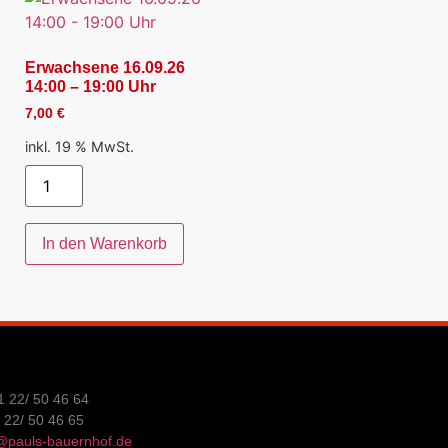
Erwachsene 16.09.26
14:00 – 19:00 Uhr
7,00
€
inkl. 19 % MwSt.
In den Warenkorb
1 22/ 50 46 64
1 22/ 50 46 65
@pauls-bauernhof.de