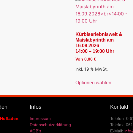
Kürbiserlebniswelt &
Maislabyrinth am
16.09.2026
14:00 – 19:00 Uhr
Von
0,00
€
inkl. 19 % MwSt.
Optionen wählen
den
Infos
Kontakt
 Hofladen.
Impressum
Telefon: 0 6
Datenschutzerklärung
Telefax: 06
AGB’s
E-Mail:
info