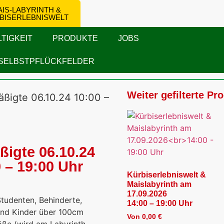
IS-LABYRINTH &
BISERLEBNISWELT
TIGKEIT
PRODUKTE
JOBS
SELBSTPFLÜCKFELDER
Weiter gefilterte Pr
äßigte 06.10.24 10:00 –
ßigte 06.10.24
 – 19:00 Uhr
Kürbiserlebniswelt &
Maislabyrinth am
17.09.2026
Studenten, Behinderte,
14:00 – 19:00 Uhr
und Kinder über 100cm
Von
0,00
€