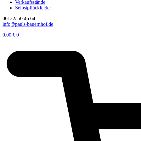
Verkaufsstände
Selbstpflückfelder
06122/ 50 46 64
info@pauls-bauernhof.de
0,00
€
0