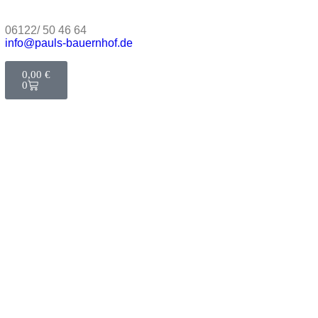
06122/ 50 46 64
info@pauls-bauernhof.de
0,00
€
0