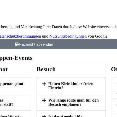
icherung und Verarbeitung Ihrer Daten durch diese Website einverstande
atenschutzbestimmungen
und
Nutzungsbedingungen
von Google.
Nachricht absenden
ppen-Events
bot
Besuch
Or
uppenangebot
Haben Kleinkinder freien
Eintritt?
as
Wie lange sollte man für den
n statt?
Besuch einplanen?
chen Wurst
Ist das Angebot für