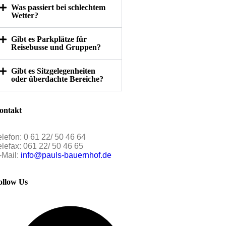
Was passiert bei schlechtem
Wetter?
Gibt es Parkplätze für
Reisebusse und Gruppen?
Gibt es Sitzgelegenheiten
oder überdachte Bereiche?
ontakt
elefon: 0 61 22/ 50 46 64
elefax: 061 22/ 50 46 65
-Mail:
info@pauls-bauernhof.de
ollow Us