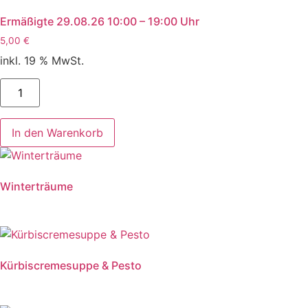
Ermäßigte 29.08.26 10:00 – 19:00 Uhr
5,00
€
inkl. 19 % MwSt.
Ermäßigte
29.08.26
10:00
-
19:00
In den Warenkorb
Uhr
Menge
Winterträume
Kürbiscremesuppe & Pesto