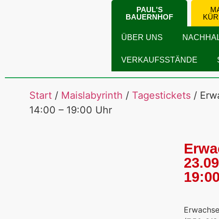
PAUL'S
MA
BAUERNHOF
KÜR
ÜBER UNS
NACHHAL
VERKAUFSSTÄNDE
Start
/
Maislabyrinth
/
Tagestickets
/ Erw
14:00 – 19:00 Uhr
Erwa
23.09
19:0
Erwachse