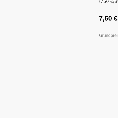
(7,50 €/St
7,50
€
Grundprei