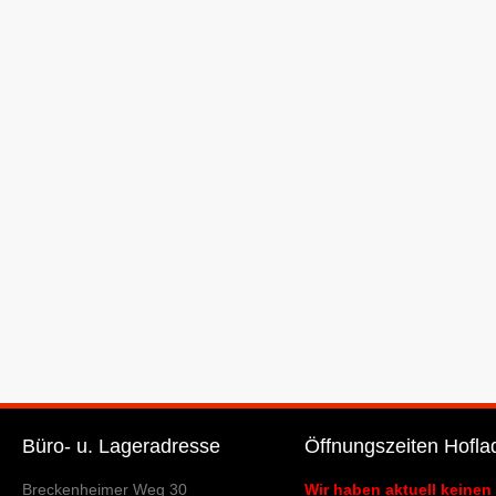
Büro- u. Lageradresse
Öffnungszeiten Hofla
Breckenheimer Weg 30
Wir haben aktuell keinen