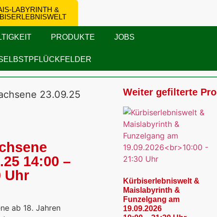
IS-LABYRINTH &
BISERLEBNISWELT
TIGKEIT
PRODUKTE
JOBS
SELBSTPFLÜCKFELDER
Weiter gefilterte Pr
achsene 23.09.25
chsene
.25 14:00 –
0 Uhr
Kürbiserlebniswelt &
Maislabyrinth &
Funzelgang am
ne ab 18. Jahren
19.09.2026