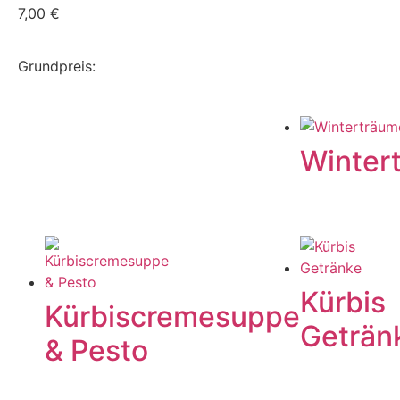
7,00
€
Grundpreis:
Winter
Kürbis
Kürbiscremesuppe
Geträn
& Pesto