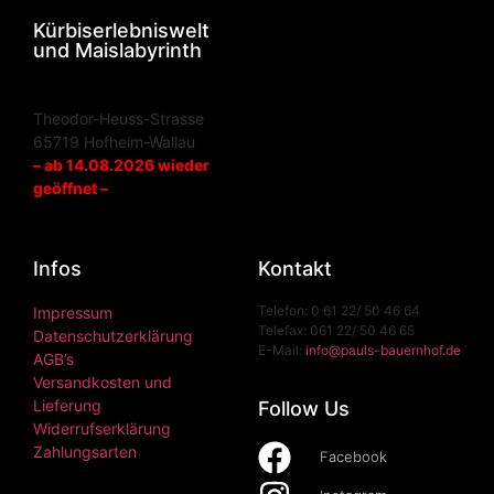
Kürbiserlebniswelt
und Maislabyrinth
Theodor-Heuss-Strasse
65719 Hofheim-Wallau
– ab 14.08.2026 wieder
geöffnet –
Infos
Kontakt
Telefon: 0 61 22/ 50 46 64
Impressum
Telefax: 061 22/ 50 46 65
Datenschutzerklärung
E-Mail:
info@pauls-bauernhof.de
AGB’s
Versandkosten und
Lieferung
Follow Us
Widerrufserklärung
Zahlungsarten
Facebook