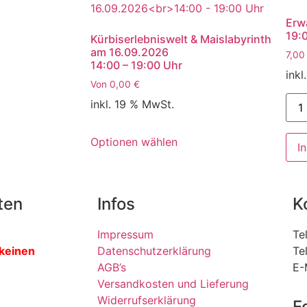
Erw
19:
Kürbiserlebniswelt & Maislabyrinth
am 16.09.2026
7,0
14:00 – 19:00 Uhr
inkl
Von
0,00
€
inkl. 19 % MwSt.
Optionen wählen
I
ten
Infos
K
Impressum
Te
 keinen
Datenschutzerklärung
Te
AGB’s
E-
Versandkosten und Lieferung
Widerrufserklärung
F