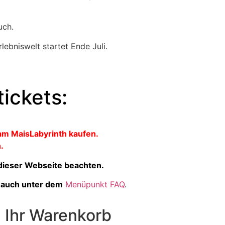
uch.
rlebniswelt startet Ende Juli.
ickets:
 am MaisLabyrinth kaufen.
.
dieser Webseite beachten.
r auch unter dem
Menüpunkt FAQ
.
Ihr Warenkorb