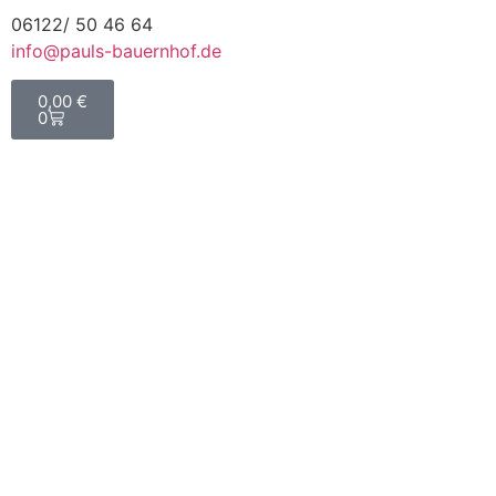
06122/ 50 46 64
info@pauls-bauernhof.de
0,00
€
0