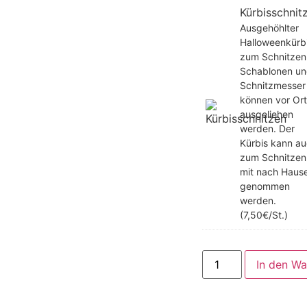
Kürbisschnit
Ausgehöhlter
Halloweenkürb
zum Schnitzen
Schablonen u
Schnitzmesser
können vor Ort
ausgeliehen
werden. Der
Kürbis kann a
zum Schnitzen
mit nach Haus
genommen
werden.
(7,50€/St.)
In den W