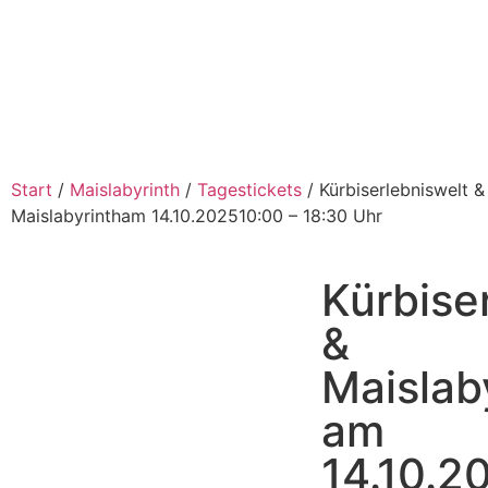
Start
/
Maislabyrinth
/
Tagestickets
/ Kürbiserlebniswelt &
Maislabyrintham 14.10.202510:00 – 18:30 Uhr
Kürbise
&
Maislab
am
14.10.2