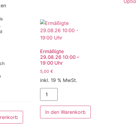
Opti
zen
is
.
nd
Ermäßigte
29.08.26 10:00 –
19:00 Uhr
uch
5,00
€
e
inkl. 19 % MwSt.
In den Warenkorb
arenkorb