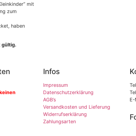
leinkinder“ mit
ung zum
cket, haben
gültig.
ten
Infos
K
Impressum
Te
 keinen
Datenschutzerklärung
Te
AGB’s
E-
Versandkosten und Lieferung
Widerrufserklärung
F
Zahlungsarten