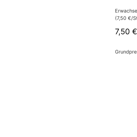
Erwachse
(7,50 €/St
7,50
Grundprei