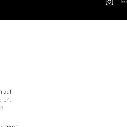
Ins
h auf
eren.
en