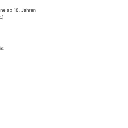
ne ab 18. Jahren
.)
€
s: