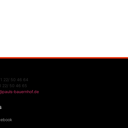
61 22/ 50 46 64
1 22/ 50 46 65
@pauls-bauernhof.de
s
cebook