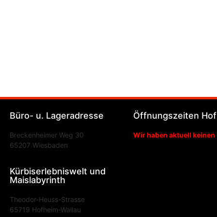
Büro- u. Lageradresse
Öffnungszeiten Hof
Breckenheimer Weg 30
Wir haben aktuell keinen
65207 Wiesbaden
Kürbiserlebniswelt und
Maislabyrinth
Theodor-Heuss-Strasse
65719 Hofheim-Wallau