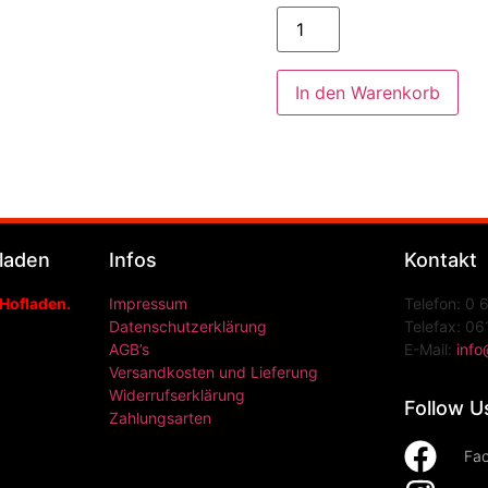
In den Warenkorb
laden
Infos
Kontakt
 Hofladen.
Impressum
Telefon: 0 
Datenschutzerklärung
Telefax: 06
AGB’s
E-Mail:
info
Versandkosten und Lieferung
Widerrufserklärung
Follow U
Zahlungsarten
Fa