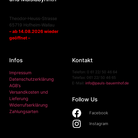
Theodor-Heuss-Strasse
65719 Hofheim-Wallau
– ab 14.08.2026 wieder
geöffnet –
Infos
Kontakt
Telefon: 0 61 22/ 50 46 64
Impressum
Telefax: 061 22/ 50 46 65
Datenschutzerklärung
E-Mail:
info@pauls-bauernhof.de
AGB’s
Versandkosten und
Lieferung
Follow Us
Widerrufserklärung
Zahlungsarten
Facebook
Instagram