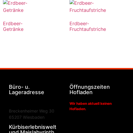
Erdbeer-
Erdbeer-
Getränke
Fruchtaufstriche
Büro- u.
Öffnungszeiten
Lageradresse
Hofladen
Wir haben aktuell keinen
Hofladen.
Breckenheimer Weg 30
65207 Wiesbaden
Kürbiserlebniswelt
und Maislabyrinth