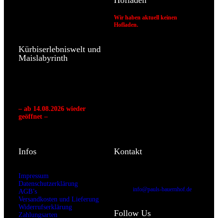
Hofladen
Wir haben aktuell keinen
Hofladen.
Breckenheimer Weg 30
65207 Wiesbaden
Kürbiserlebniswelt und
Maislabyrinth
Theodor-Heuss-Strasse
65719 Hofheim-Wallau
– ab 14.08.2026 wieder
geöffnet –
Infos
Kontakt
Telefon: 0 61 22/ 50 46 64
Impressum
Telefax: 061 22/ 50 46 65
Datenschutzerklärung
E-Mail:
info@pauls-bauernhof.de
AGB’s
Versandkosten und Lieferung
Widerrufserklärung
Follow Us
Zahlungsarten