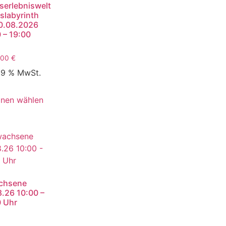
serlebniswelt
slabyrinth
0.08.2026
 – 19:00
,00
€
 19 % MwSt.
onen wählen
chsene
.26 10:00 –
0 Uhr