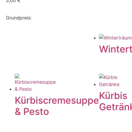
5,00
€
Grundpreis:
Winter
Kürbis
Kürbiscremesuppe
Geträn
& Pesto