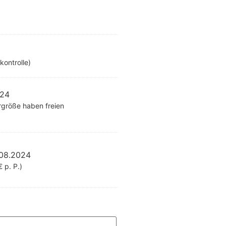
kontrolle)
024
rgröße haben freien
.08.2024
 p. P.)