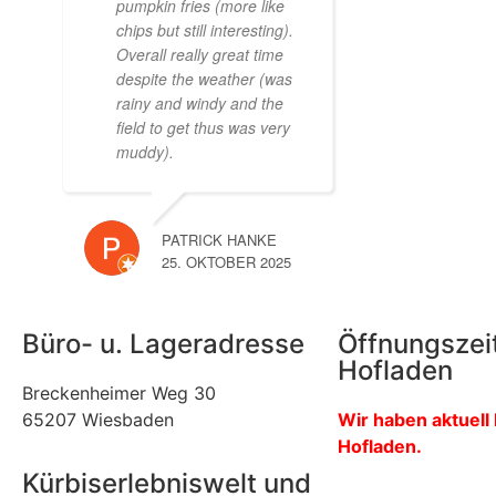
pumpkin fries (more like
chips but still interesting).
Overall really great time
despite the weather (was
rainy and windy and the
field to get thus was very
muddy).
PATRICK HANKE
25. OKTOBER 2025
Büro- u. Lageradresse
Öffnungszei
Hofladen
Breckenheimer Weg 30
65207 Wiesbaden
Wir haben aktuell
Hofladen.
Kürbiserlebniswelt und