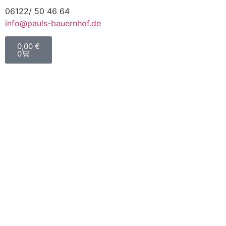
06122/ 50 46 64
info@pauls-bauernhof.de
0,00
€
0