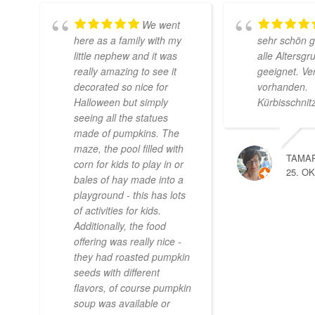
We went
here as a family with my
sehr schön g
little nephew and it was
alle Altersg
really amazing to see it
geeignet. Ve
decorated so nice for
vorhanden.
Halloween but simply
Kürbisschnit
seeing all the statues
made of pumpkins. The
maze, the pool filled with
TAMAR
corn for kids to play in or
25. O
bales of hay made into a
playground - this has lots
of activities for kids.
Additionally, the food
offering was really nice -
they had roasted pumpkin
seeds with different
flavors, of course pumpkin
soup was available or