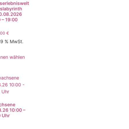
serlebniswelt
slabyrinth
0.08.2026
 – 19:00
,00
€
 19 % MwSt.
onen wählen
chsene
.26 10:00 –
0 Uhr